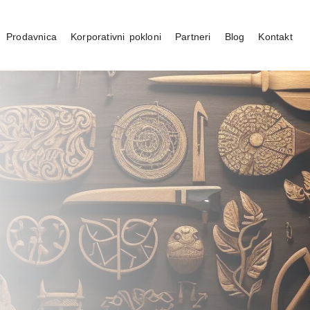
Prodavnica
Korporativni pokloni
Partneri
Blog
Kontakt
vojku
Poklon aranžmani
 zaljubljenih
Cveće
 mart
Baloni
Vino
estilati
Premium čokolada
Čaj i kafa
Prirodni proizvodi
Craft
Uredjenje doma
artufi
latkiši
Slaniši
Igračke