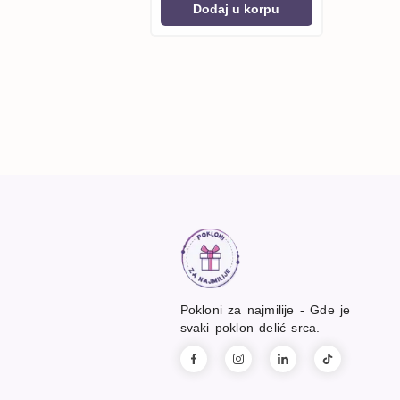
Dodaj u korpu
Pokloni za najmilije - Gde je
svaki poklon delić srca.