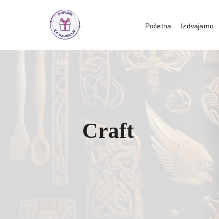
Početna
Izdvajamo
Pokloni za de
Pokloni za dan
Pokloni za 8.
D
Craft
T
S