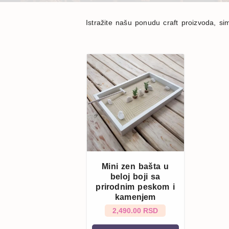
Istražite našu ponudu craft proizvoda, simb
Mini zen bašta u
beloj boji sa
prirodnim peskom i
kamenjem
2,490.00 RSD