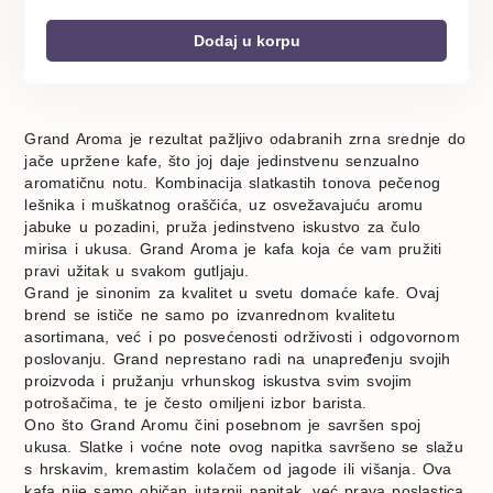
Dodaj u korpu
Grand Aroma je rezultat pažljivo odabranih zrna srednje do
jače upržene kafe, što joj daje jedinstvenu senzualno
aromatičnu notu. Kombinacija slatkastih tonova pečenog
lešnika i muškatnog oraščića, uz osvežavajuću aromu
jabuke u pozadini, pruža jedinstveno iskustvo za čulo
mirisa i ukusa. Grand Aroma je kafa koja će vam pružiti
pravi užitak u svakom gutljaju.
Grand je sinonim za kvalitet u svetu domaće kafe. Ovaj
brend se ističe ne samo po izvanrednom kvalitetu
asortimana, već i po posvećenosti održivosti i odgovornom
poslovanju. Grand neprestano radi na unapređenju svojih
proizvoda i pružanju vrhunskog iskustva svim svojim
potrošačima, te je često omiljeni izbor barista.
Ono što Grand Aromu čini posebnom je savršen spoj
ukusa. Slatke i voćne note ovog napitka savršeno se slažu
s hrskavim, kremastim kolačem od jagode ili višanja. Ova
kafa nije samo običan jutarnji napitak, već prava poslastica