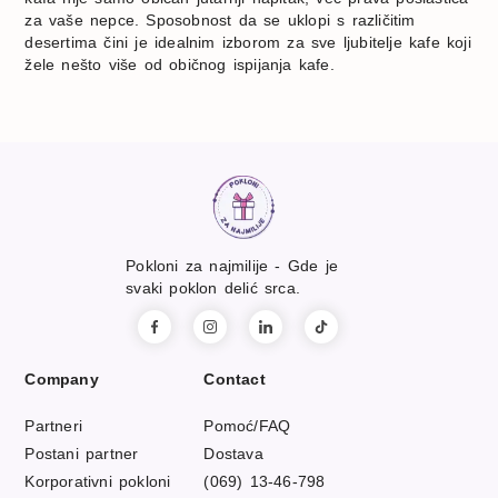
za vaše nepce. Sposobnost da se uklopi s različitim
desertima čini je idealnim izborom za sve ljubitelje kafe koji
žele nešto više od običnog ispijanja kafe.
Pokloni za najmilije - Gde je
svaki poklon delić srca.
Company
Contact
Partneri
Pomoć/FAQ
Postani partner
Dostava
Korporativni pokloni
(069) 13-46-798