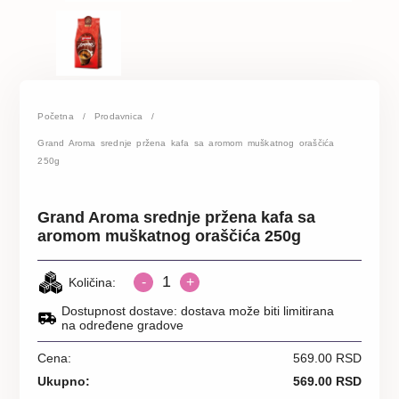
Početna
/
Prodavnica
/
Grand Aroma srednje pržena kafa sa aromom muškatnog oraščića
250g
Grand Aroma srednje pržena kafa sa
aromom muškatnog oraščića 250g
1
-
+
Količina:
Dostupnost dostave: dostava može biti limitirana
na određene gradove
Cena:
569.00 RSD
Ukupno:
569.00 RSD